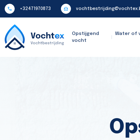
+32471970873
vochtbestrijding@vochtex.
Opstijgend
Water of 
vocht
Op