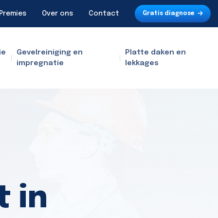
Premies
Over ons
Contact
Gratis diagnose
ie
Gevelreiniging en
Platte daken en
impregnatie
lekkages
 in