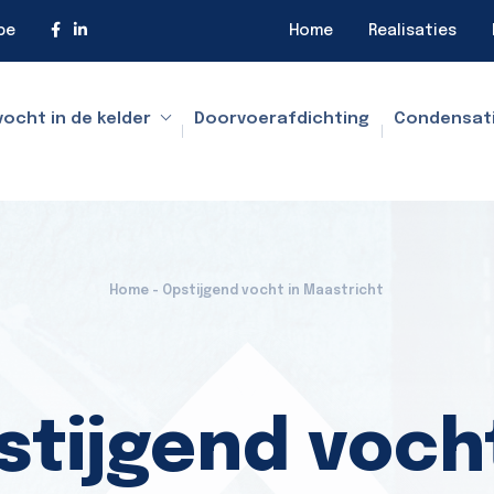
be
Home
Realisaties
vocht in de kelder
Doorvoerafdichting
Condensat
Home - Opstijgend vocht in Maastricht
stijgend vocht