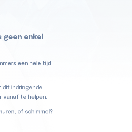
s geen enkel
immers een hele tijd
 dit indringende
er vanaf te helpen.
muren, of schimmel?