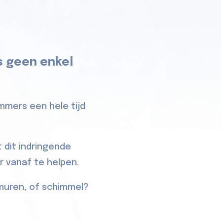
s geen enkel
immers een hele tijd
 dit indringende
er vanaf te helpen.
muren, of schimmel?