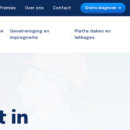
Premies
Over ons
Contact
Gratis diagnose
ie
Gevelreiniging en
Platte daken en
impregnatie
lekkages
 in