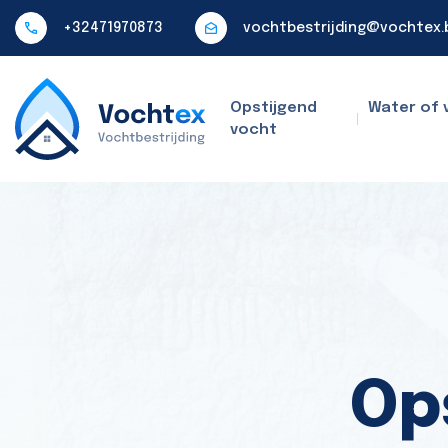
+32471970873
vochtbestrijding@vochtex.
Opstijgend
Water of 
vocht
Op