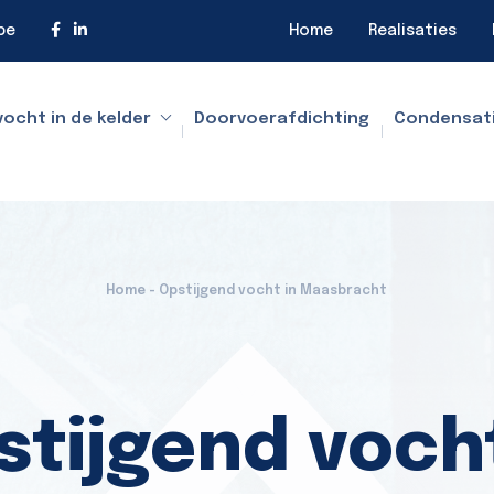
be
Home
Realisaties
vocht in de kelder
Doorvoerafdichting
Condensat
Home - Opstijgend vocht in Maasbracht
stijgend vocht