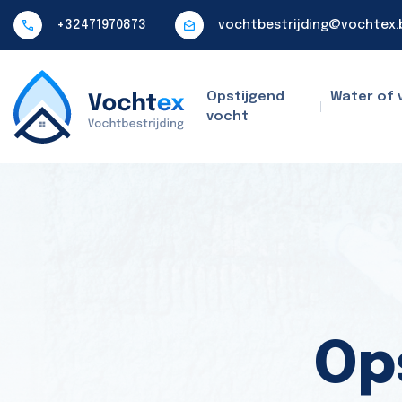
+32471970873
vochtbestrijding@vochtex.
Opstijgend
Water of 
vocht
Op