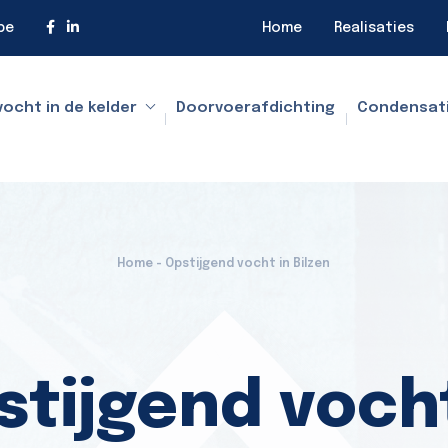
be
Home
Realisaties
vocht in de kelder
Doorvoerafdichting
Condensat
Home - Opstijgend vocht in Bilzen
stijgend vocht