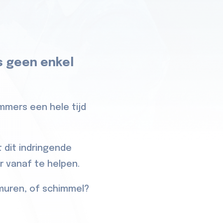
s geen enkel
immers een hele tijd
 dit indringende
er vanaf te helpen.
muren, of schimmel?