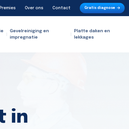
Premies
Over ons
Contact
Gratis diagnose
ie
Gevelreiniging en
Platte daken en
impregnatie
lekkages
 in