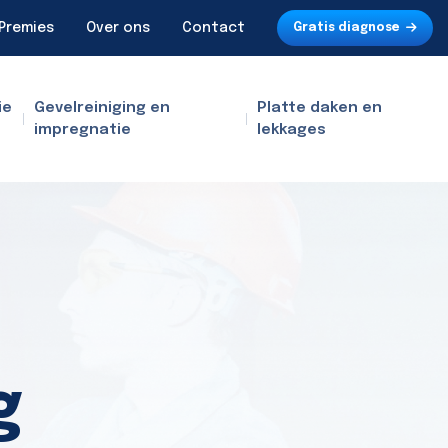
Premies
Over ons
Contact
Gratis diagnose
ie
Gevelreiniging en
Platte daken en
impregnatie
lekkages
g