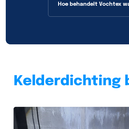
Hoe behandelt Vochtex wat
Kelderdichting 