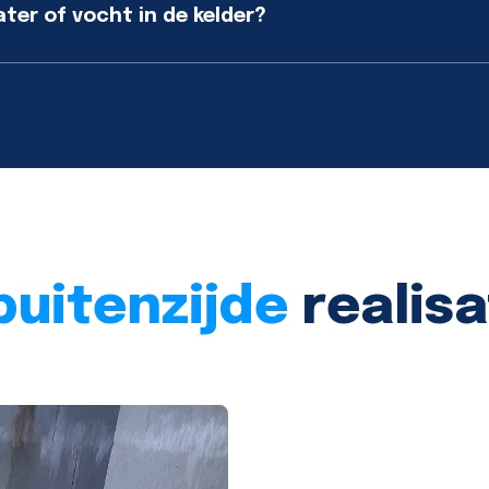
er of vocht in de kelder?
buitenzijde
realisa