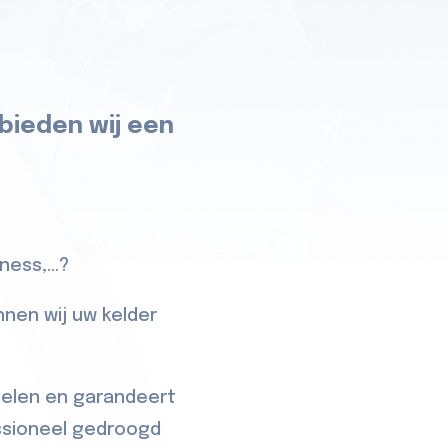
 bieden wij een
ess,...?
nnen wij uw kelder
delen en garandeert
essioneel gedroogd