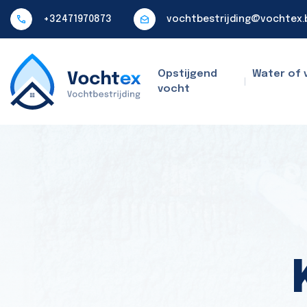
+32471970873
vochtbestrijding@vochtex.
Opstijgend
Water of 
vocht