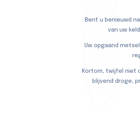
Bent u benieuwd naa
van uw keld
Uw opgaand metselw
re
Kortom, twijfel niet
blijvend droge, 