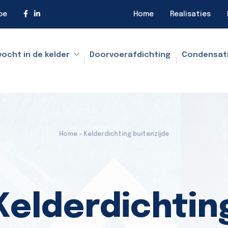
be
Home
Realisaties
vocht in de kelder
Doorvoerafdichting
Condensat
Home - Kelderdichting buitenzijde
Kelderdichtin