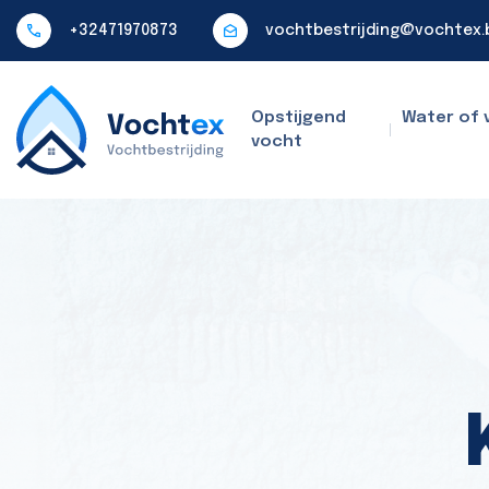
+32471970873
vochtbestrijding@vochtex.
Opstijgend
Water of 
vocht