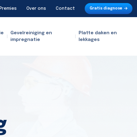
Premies
Over ons
Contact
Gratis diagnose
ie
Gevelreiniging en
Platte daken en
impregnatie
lekkages
g