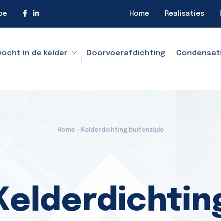
be
Home
Realisaties
vocht in de kelder
Doorvoerafdichting
Condensat
Home - Kelderdichting buitenzijde
Kelderdichtin