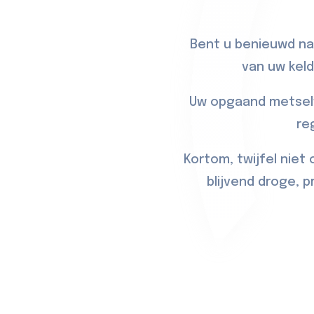
Bent u benieuwd naa
van uw keld
Uw opgaand metselw
re
Kortom, twijfel niet
blijvend droge, 