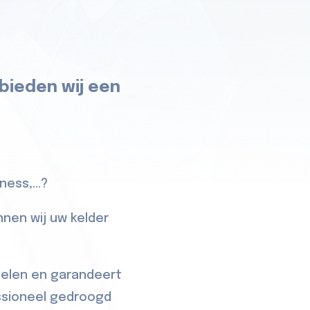
 bieden wij een
ess,...?
nnen wij uw kelder
delen en garandeert
essioneel gedroogd