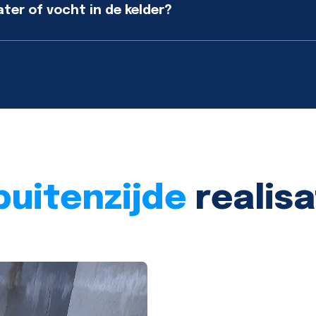
er of vocht in de kelder?
buitenzijde
realisa