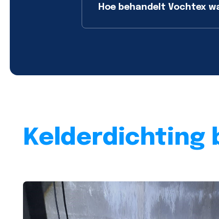
Hoe behandelt Vochtex wat
Kelderdichting 