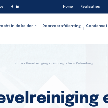
be
Home
Realisaties
vocht in de kelder
Doorvoerafdichting
Condensat
Home - Gevelreiniging en impregnatie in Valkenburg
evelreiniging 