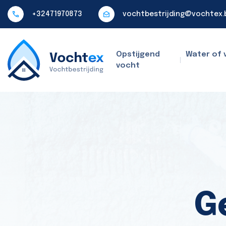
+32471970873
vochtbestrijding@vochtex.
Opstijgend
Water of 
vocht
G