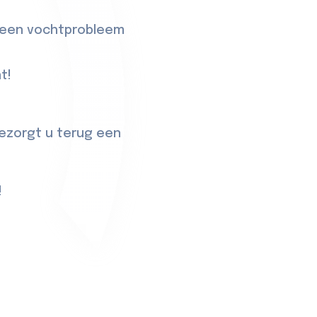
r een vochtprobleem
t!
ezorgt u terug een
!