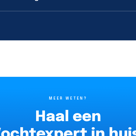
MEER WETEN?
Haal een
ochtexpert in hui