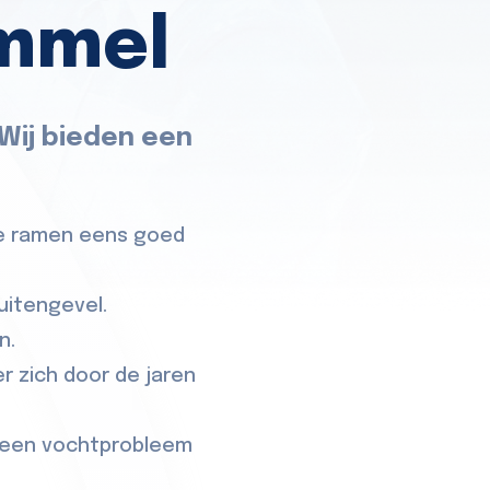
ommel
 Wij bieden een
de ramen eens goed
uitengevel.
n.
r zich door de jaren
r een vochtprobleem