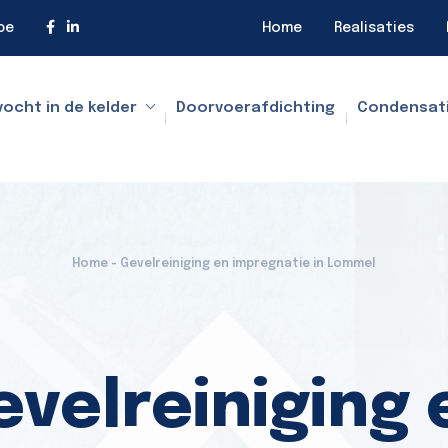
be
Home
Realisaties
vocht in de kelder
Doorvoerafdichting
Condensat
Home - Gevelreiniging en impregnatie in Lommel
evelreiniging 