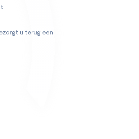
t!
ezorgt u terug een
!