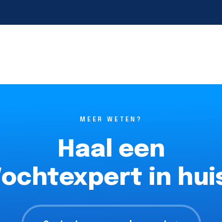
MEER WETEN?
Haal een
ochtexpert in hui