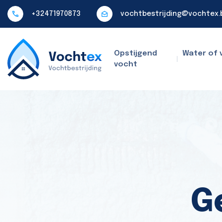
+32471970873
vochtbestrijding@vochtex.
Opstijgend
Water of 
vocht
G