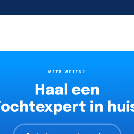
MEER WETEN?
Haal een
ochtexpert in hui