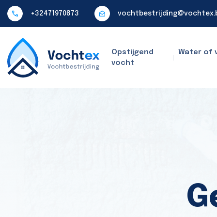
+32471970873
vochtbestrijding@vochtex.
Opstijgend
Water of 
vocht
G