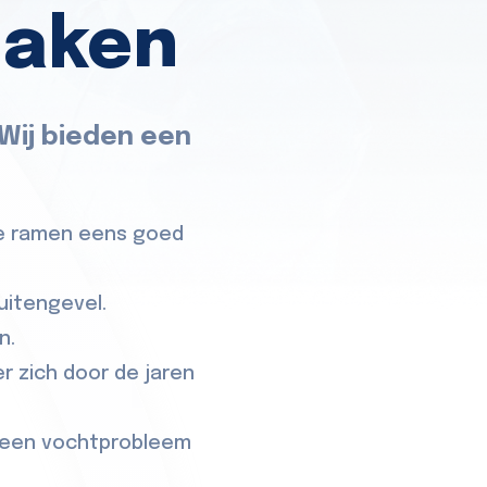
naken
 Wij bieden een
de ramen eens goed
uitengevel.
n.
r zich door de jaren
r een vochtprobleem