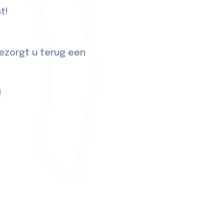
t!
ezorgt u terug een
!