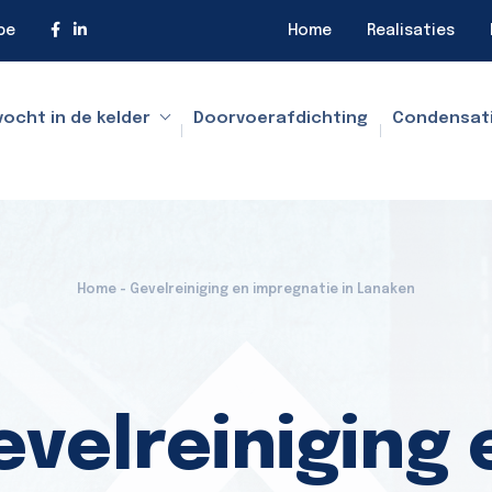
be
Home
Realisaties
vocht in de kelder
Doorvoerafdichting
Condensat
Home - Gevelreiniging en impregnatie in Lanaken
evelreiniging 