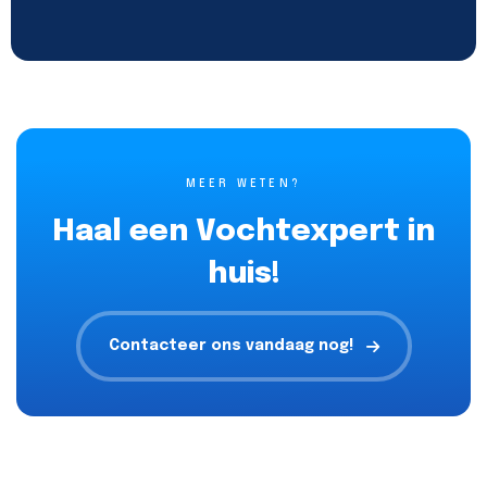
MEER WETEN?
Haal een Vochtexpert in
huis!
Contacteer ons vandaag nog!