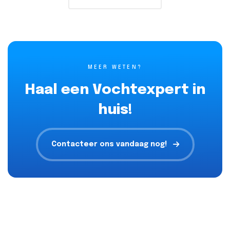
MEER WETEN?
Haal een Vochtexpert in
huis!
Contacteer ons vandaag nog!