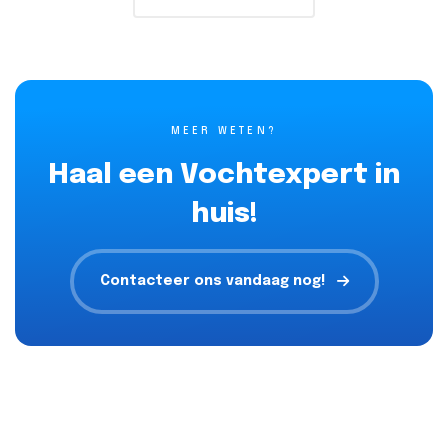
MEER WETEN?
Haal een Vochtexpert in
huis!
Contacteer ons vandaag nog!