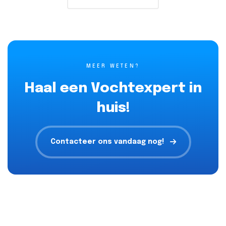
MEER WETEN?
Haal een Vochtexpert in
huis!
Contacteer ons vandaag nog!