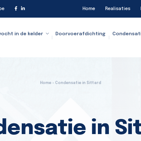
be
Home
Realisaties
vocht in de kelder
Doorvoerafdichting
Condensat
Home - Condensatie in Sittard
ensatie in Si