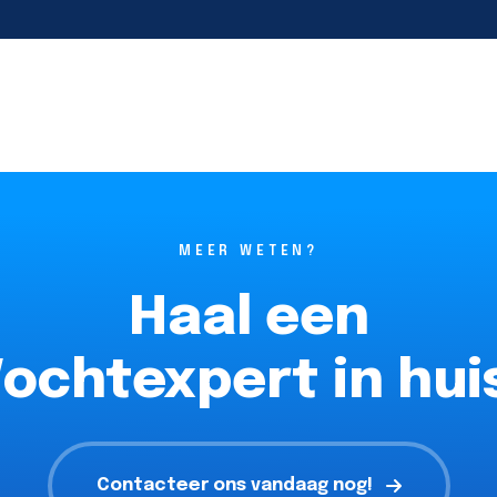
MEER WETEN?
Haal een
ochtexpert in hui
Contacteer ons vandaag nog!