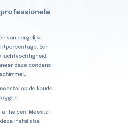
 professionele
én van dergelijke
ochtpercentage. Een
 luchtvochtigheid.
anneer deze condens
chimmel,...
 meestal op de koude
bruggen.
 af helpen. Meestal
deze installatie