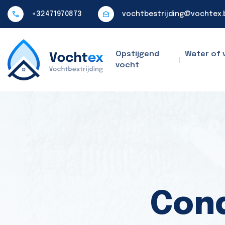
+32471970873
vochtbestrijding@vochtex.
Opstijgend
Water of 
vocht
Cond