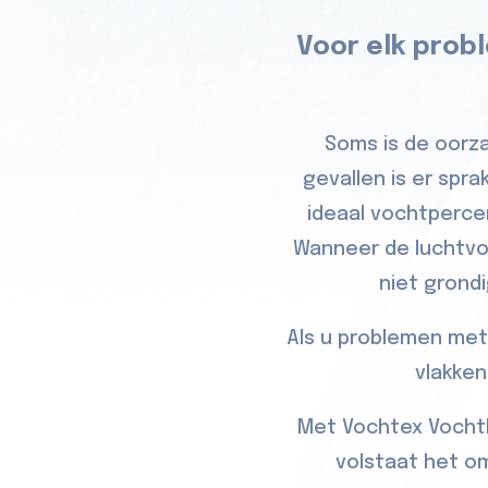
Voor elk prob
Soms is de oorza
gevallen is er spr
ideaal vochtperce
Wanneer de luchtvo
niet grond
Als u problemen met
vlakken
Met Vochtex Vochtb
volstaat het om