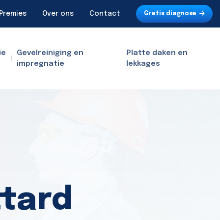
Premies
Over ons
Contact
Gratis diagnose
ie
Gevelreiniging en
Platte daken en
impregnatie
lekkages
ttard