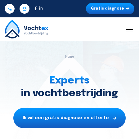
Gratis diagnose
Home
Experts
in vochtbestrijding
Ik wil een gratis diagnose en offerte